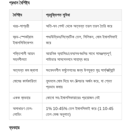
প্রধান বৈশিষ্ট্য
বৈশিষ্ট্য
প্রযুক্তিগত সুবিধা
খরচ-সাশ্রয়ী
অতি-ঘন পেস্ট থেকে অত্যন্ত তরল তরল তৈরি করে
ব্রড-স্পেকট্রাম
পশু/উদ্ভিদ/সিন্থেটিক তেল, সিলিকন, মোম ইমালসিফাই
ইমালসিফিকেশন
করে
শক্তিশালী আয়ন
আয়নিক অ্যাসিড/বেস/লবণগুলির সাথে সামঞ্জস্যপূর্ণ;
সহনশীলতা
পাউডার সাসপেনশনে সাহায্য করে
অত্যন্ত কম জ্বালা
সংবেদনশীল ফর্মুলেশনের জন্য উপযুক্ত মৃদু সার্ফ্যাক্ট্যান্ট
মোমের কার্যকারিতা
ন্যূনতম মোম দিয়ে ঘন টেক্সচার অর্জন করে, যা শ্বেত
প্রভাব কমায়
একক ব্যবহার
কোনো সহ-ইমালসিফায়ারের প্রয়োজন নেই
অসাধারণ তেল-
1% 10-45% তেল ইমালসিফাই করে (1:10-45
লোডিং
তেল ফেজ অনুপাত)
ব্যবহার