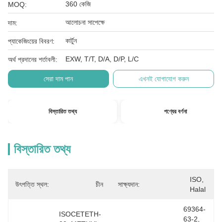
360 কেজি
MOQ:
আলোচনা সাপেক্ষে
দাম:
কার্টুন
প্যাকেজিংয়ের বিবরণ:
EXW, T/T, D/A, D/P, L/C
অর্থ প্রদানের শর্তাবলী:
সেরা দাম পান
এখনই যোগাযোগ করুন
বিস্তারিত তথ্য
পণ্যের বর্ণনা
বিস্তারিত তথ্য
ISO, 
উৎপত্তি স্থল:
চীন
সাক্ষ্যদান:
Halal
69364-
ISOCETETH-
63-2, 