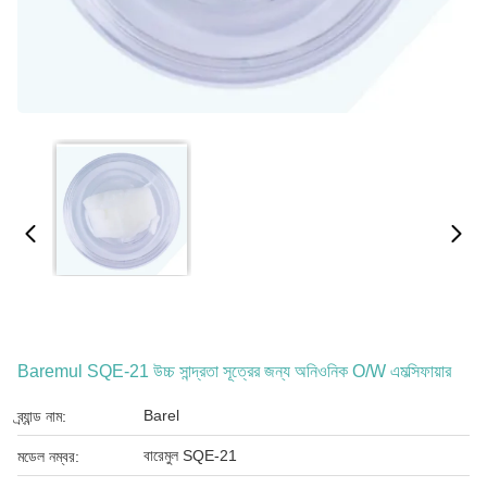
Baremul SQE-21 উচ্চ সান্দ্রতা সূত্রের জন্য অনিওনিক O/W এমল্সিফায়ার
Barel
ব্র্যান্ড নাম:
বারেমুল SQE-21
মডেল নম্বর: