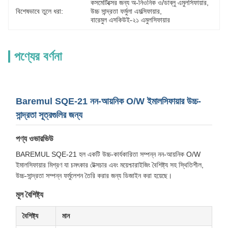
কসমেটিক্সের জন্য অ-নিওনিক ও/ডাব্লু এমুলসিফায়ার
, 
বিশেষভাবে তুলে ধরা:
উচ্চ সান্দ্রতা ফর্মুলা এমল্সিফায়ার
, 
বারেমুল এসকিউই-২১ এমুলসিফায়ার
পণ্যের বর্ণনা
Baremul SQE-21 নন-আয়নিক O/W ইমালসিফায়ার উচ্চ-
সান্দ্রতা সূত্রগুলির জন্য
পণ্য ওভারভিউ
BAREMUL SQE-21 হল একটি উচ্চ-কার্যকারিতা সম্পন্ন নন-আয়নিক O/W
ইমালসিফায়ার মিশ্রণ যা চমৎকার টেক্সচার এবং ময়েশ্চারাইজিং বৈশিষ্ট্য সহ স্থিতিশীল,
উচ্চ-সান্দ্রতা সম্পন্ন ফর্মুলেশন তৈরি করার জন্য ডিজাইন করা হয়েছে।
মূল বৈশিষ্ট্য
বৈশিষ্ট্য
মান