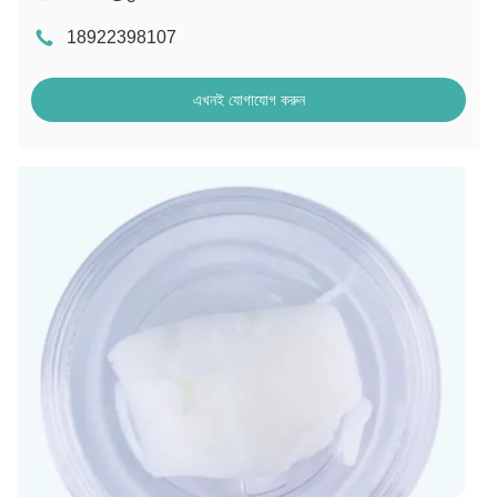
18922398107
এখনই যোগাযোগ করুন