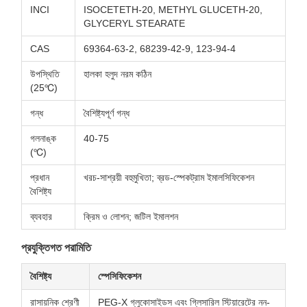
INCI
ISOCETETH-20, METHYL GLUCETH-20,
GLYCERYL STEARATE
CAS
69364-63-2, 68239-42-9, 123-94-4
উপস্থিতি
হালকা হলুদ নরম কঠিন
(25℃)
গন্ধ
বৈশিষ্ট্যপূর্ণ গন্ধ
গলনাঙ্ক
40-75
(℃)
প্রধান
খরচ-সাশ্রয়ী বহুমুখিতা; ব্রড-স্পেকট্রাম ইমালসিফিকেশন
বৈশিষ্ট্য
ব্যবহার
ক্রিম ও লোশন; জটিল ইমালশন
প্রযুক্তিগত পরামিতি
বৈশিষ্ট্য
স্পেসিফিকেশন
রাসায়নিক শ্রেণী
PEG-X গ্লুকোসাইডস এবং গ্লিসারিল স্টিয়ারেটের নন-