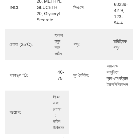
20, METHYL 
68239-
INCI:
GLUCETH-
সিএএস:
42-9, 
20, Glyceryl 
123-
Stearate
94-4
হালকা 
হলুদ 
চারিত্রিক 
চেহারা (25℃):
গন্ধ:
নরম 
গন্ধ
কঠিন
ব্যয়-দক্ষ 
40-
বহুমুখিতা ； 
গলনাঙ্ক ℃:
মূল বৈশিষ্ট্য:
75
ব্রড-স্পেকট্রাম 
ইমালসিফিকেশন
ক্রিম 
এবং 
লোশন 
প্রয়োগ:
； 
জটিল 
ইমালসন