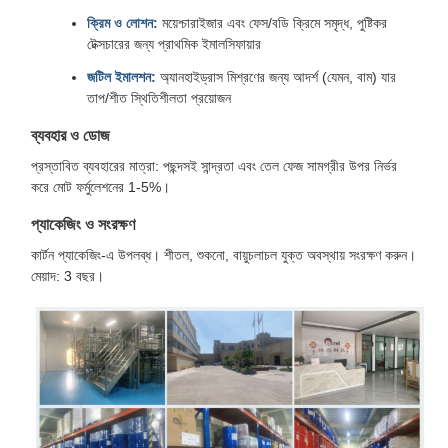
ক্রিম ও লোশন:
ময়েশ্চারাইজার এবং ফেস/বডি ক্রিমে সমৃদ্ধ, পুষ্টিকর
টেক্সচারের জন্য প্রাথমিক ইমালসিফায়ার
জটিল ইমালশন:
অ্যানহাইড্রাস মিশ্রণের জন্য আদর্শ (যেমন, বাম) যার
তাপ/শীত স্থিতিশীলতা প্রয়োজন
ব্যবহার ও ডোজ
প্রস্তাবিত ব্যবহারের মাত্রা: পছন্দসই সান্দ্রতা এবং তেল ফেজ সামগ্রীর উপর নির্ভর
করে মোট ফর্মুলেশনের 1-5%।
প্যাকেজিং ও সংরক্ষণ
কার্টন প্যাকেজিং-এ উপলব্ধ। শীতল, শুকনো, বায়ুচলাচল যুক্ত অবস্থায় সংরক্ষণ করুন।
মেয়াদ: 3 বছর।