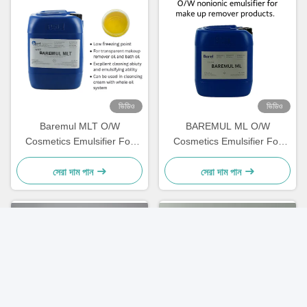
ভিডিও
ভিডিও
Baremul MLT O/W
BAREMUL ML O/W
Cosmetics Emulsifier For
Cosmetics Emulsifier For
Transparent Makeup
Spray Make P Remover
Remover Oil Bath Oil
Products
সেরা দাম পান
সেরা দাম পান