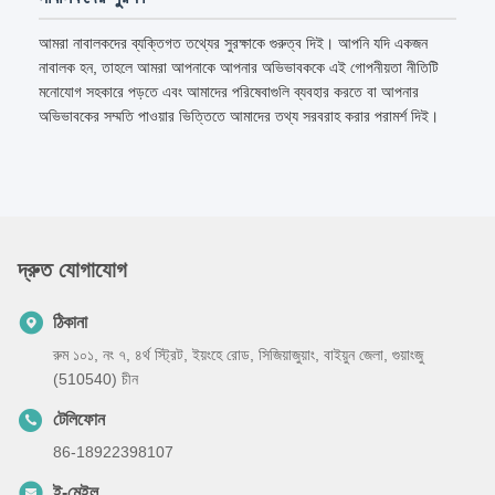
আমরা নাবালকদের ব্যক্তিগত তথ্যের সুরক্ষাকে গুরুত্ব দিই। আপনি যদি একজন
নাবালক হন, তাহলে আমরা আপনাকে আপনার অভিভাবককে এই গোপনীয়তা নীতিটি
মনোযোগ সহকারে পড়তে এবং আমাদের পরিষেবাগুলি ব্যবহার করতে বা আপনার
অভিভাবকের সম্মতি পাওয়ার ভিত্তিতে আমাদের তথ্য সরবরাহ করার পরামর্শ দিই।
দ্রুত যোগাযোগ
ঠিকানা
রুম ১০১, নং ৭, ৪র্থ স্ট্রিট, ইয়ংহে রোড, সিজিয়াজুয়াং, বাইয়ুন জেলা, গুয়াংজু
(510540) চীন
টেলিফোন
86-18922398107
ই-মেইল