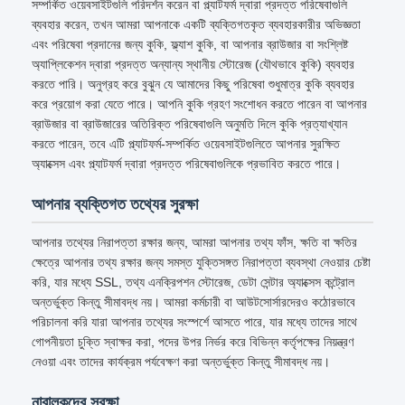
সম্পর্কিত ওয়েবসাইটগুলি পরিদর্শন করেন বা প্ল্যাটফর্ম দ্বারা প্রদত্ত পরিষেবাগুলি
ব্যবহার করেন, তখন আমরা আপনাকে একটি ব্যক্তিগতকৃত ব্যবহারকারীর অভিজ্ঞতা
এবং পরিষেবা প্রদানের জন্য কুকি, ফ্ল্যাশ কুকি, বা আপনার ব্রাউজার বা সংশ্লিষ্ট
অ্যাপ্লিকেশন দ্বারা প্রদত্ত অন্যান্য স্থানীয় স্টোরেজ (যৌথভাবে কুকি) ব্যবহার
করতে পারি। অনুগ্রহ করে বুঝুন যে আমাদের কিছু পরিষেবা শুধুমাত্র কুকি ব্যবহার
করে প্রয়োগ করা যেতে পারে। আপনি কুকি গ্রহণ সংশোধন করতে পারেন বা আপনার
ব্রাউজার বা ব্রাউজারের অতিরিক্ত পরিষেবাগুলি অনুমতি দিলে কুকি প্রত্যাখ্যান
করতে পারেন, তবে এটি প্ল্যাটফর্ম-সম্পর্কিত ওয়েবসাইটগুলিতে আপনার সুরক্ষিত
অ্যাক্সেস এবং প্ল্যাটফর্ম দ্বারা প্রদত্ত পরিষেবাগুলিকে প্রভাবিত করতে পারে।
আপনার ব্যক্তিগত তথ্যের সুরক্ষা
আপনার তথ্যের নিরাপত্তা রক্ষার জন্য, আমরা আপনার তথ্য ফাঁস, ক্ষতি বা ক্ষতির
ক্ষেত্রে আপনার তথ্য রক্ষার জন্য সমস্ত যুক্তিসঙ্গত নিরাপত্তা ব্যবস্থা নেওয়ার চেষ্টা
করি, যার মধ্যে SSL, তথ্য এনক্রিপশন স্টোরেজ, ডেটা সেন্টার অ্যাক্সেস কন্ট্রোল
অন্তর্ভুক্ত কিন্তু সীমাবদ্ধ নয়। আমরা কর্মচারী বা আউটসোর্সারদেরও কঠোরভাবে
পরিচালনা করি যারা আপনার তথ্যের সংস্পর্শে আসতে পারে, যার মধ্যে তাদের সাথে
গোপনীয়তা চুক্তি স্বাক্ষর করা, পদের উপর নির্ভর করে বিভিন্ন কর্তৃপক্ষের নিয়ন্ত্রণ
নেওয়া এবং তাদের কার্যক্রম পর্যবেক্ষণ করা অন্তর্ভুক্ত কিন্তু সীমাবদ্ধ নয়।
নাবালকদের সুরক্ষা