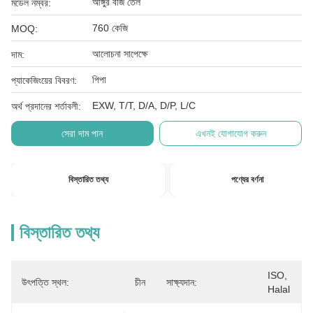
আঙ্গুর বীজ তেল
মডেল নম্বর:
760 কেজি
MOQ:
আলোচনা সাপেক্ষে
দাম:
পিপা
প্যাকেজিংয়ের বিবরণ:
EXW, T/T, D/A, D/P, L/C
অর্থ প্রদানের শর্তাবলী:
সেরা দাম পান
এখনই যোগাযোগ করুন
বিস্তারিত তথ্য
পণ্যের বর্ণনা
বিস্তারিত তথ্য
ISO, 
উৎপত্তি স্থল:
চীন
সাক্ষ্যদান:
Halal