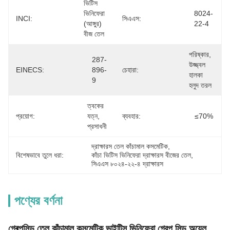
ভিটিস 
ভিনিফেরা 
8024-
INCI:
সিএএস:
(আঙ্গুর) 
22-4
বীজ তেল
পরিষ্কার, 
287-
উজ্জ্বল 
EINECS:
896-
চেহারা:
হালকা 
9
হলুদ তরল
ত্বকের 
প্রয়োগ:
যত্ন, 
ব্যবহার:
≤70%
প্রসাধনী
দ্রাক্ষারস তেল কাঁচামাল কসমেটিক
, 
বিশেষভাবে তুলে ধরা:
কাঁচা ভিটিস ভিনিফেরা দ্রাক্ষারস বীজের তেল
, 
সিএএস ৮০২৪-২২-৪ দ্রাক্ষারস
পণ্যের বর্ণনা
গ্ৰেপসিড তেল কাঁচামাল কসমেটিক ভাইটিস ভিনিফেরা গ্রেপ সিড অয়েল