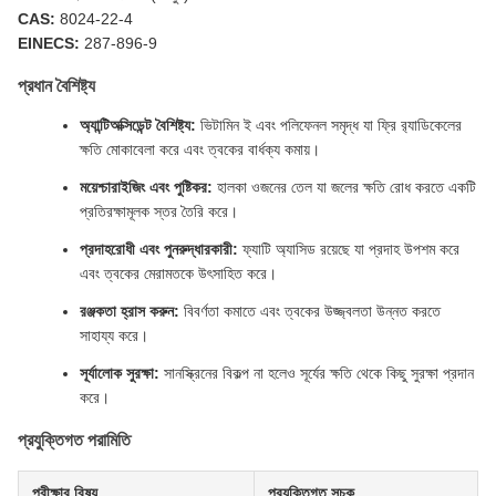
CAS:
8024-22-4
EINECS:
287-896-9
প্রধান বৈশিষ্ট্য
অ্যান্টিঅক্সিডেন্ট বৈশিষ্ট্য:
ভিটামিন ই এবং পলিফেনল সমৃদ্ধ যা ফ্রি র‍্যাডিকেলের
ক্ষতি মোকাবেলা করে এবং ত্বকের বার্ধক্য কমায়।
ময়েশ্চারাইজিং এবং পুষ্টিকর:
হালকা ওজনের তেল যা জলের ক্ষতি রোধ করতে একটি
প্রতিরক্ষামূলক স্তর তৈরি করে।
প্রদাহরোধী এবং পুনরুদ্ধারকারী:
ফ্যাটি অ্যাসিড রয়েছে যা প্রদাহ উপশম করে
এবং ত্বকের মেরামতকে উৎসাহিত করে।
রঞ্জকতা হ্রাস করুন:
বিবর্ণতা কমাতে এবং ত্বকের উজ্জ্বলতা উন্নত করতে
সাহায্য করে।
সূর্যালোক সুরক্ষা:
সানস্ক্রিনের বিকল্প না হলেও সূর্যের ক্ষতি থেকে কিছু সুরক্ষা প্রদান
করে।
প্রযুক্তিগত পরামিতি
পরীক্ষার বিষয়
প্রযুক্তিগত সূচক