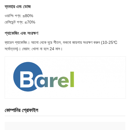
ব্যবহার এবং ডোজ
ওয়াশিং পণ্য: ≤80%
রেসিডেন্ট পণ্য: ≤70%
প্যাকেজিং এবং সংরক্ষণ
ব্যারেল প্যাকেজিং। আলো থেকে দূরে শীতল, শুকনো জায়গায় সংরক্ষণ করুন (10-25℃
সর্বোত্তম)। মেয়াদ: খোলা না হলে 24 মাস।
কোম্পানির প্রোফাইল