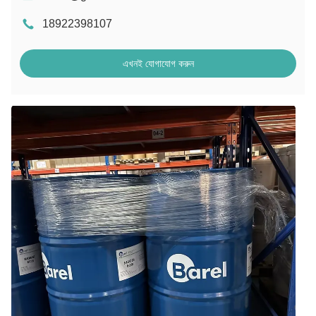
18922398107
এখনই যোগাযোগ করুন